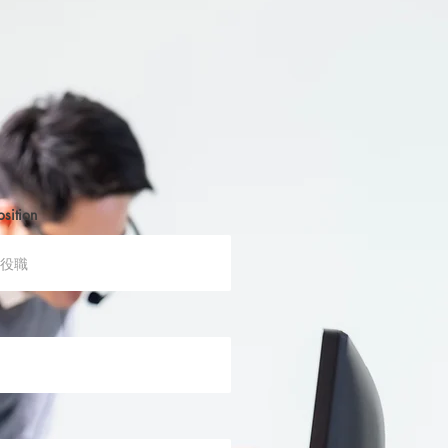
から、「対象装置の作動に影
.
osition