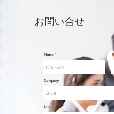
こと
響を..
お問い合せ
Name
P
Company
Email