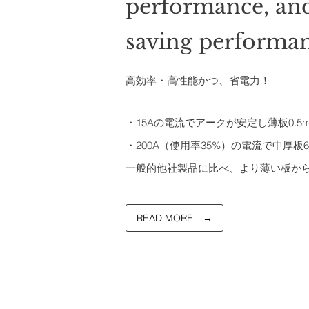
performance, an
saving performan
​高効率・高性能かつ、省電力！
・15Aの電流でアークが安定し薄板0.
​・200A（使用率35%）の電流で中厚板
​一般的他社製品に比べ、より薄い板か
READ MORE →