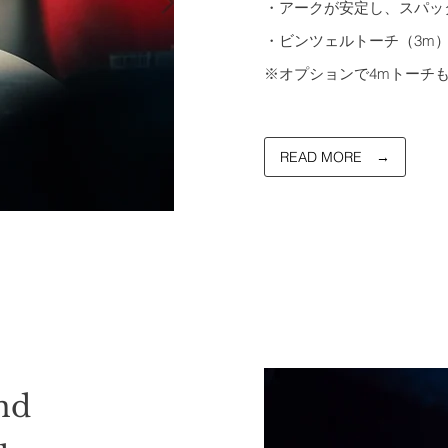
・アークが安定し、スパッ
・ビンツェルトーチ（3m
※オプションで4mトーチ
READ MORE →
nd