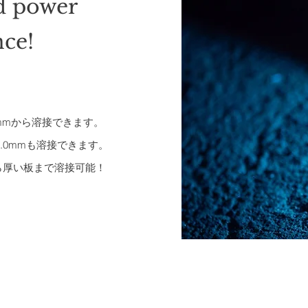
d power
ce!
5mmから溶接できます。
6.0mmも溶接できます。
ら厚い板まで溶接可能！