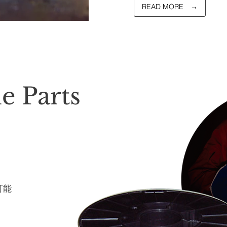
READ MORE →
 Parts
可能