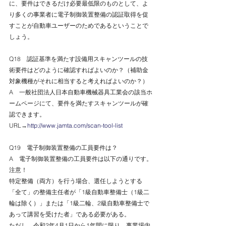
に、要件はできるだけ必要最低限のものとして、よ
り多くの事業者に電子制御装置整備の認証取得を促
すことが自動車ユーザーのためであるということで
しょう。
Q18　認証基準を満たす設備用スキャンツールの技
術要件はどのように確認すればよいのか？（補助金
対象機種がそれに相当すると考えればよいのか？）
A　一般社団法人日本自動車機械器具工業会の該当ホ
ームページにて、要件を満たすスキャンツールが確
認できます。
URL→
http://www.jamta.com/scan-tool-list
Q19　電子制御装置整備の工員要件は？
A　電子制御装置整備の工員要件は以下の通りです。
注意！
特定整備（両方）を行う場合、選任しようとする
「全て」の整備主任者が「1級自動車整備士（1級二
輪は除く）」または「1級二輪、2級自動車整備士で
あって講習を受けた者」である必要がある。
ただし、令和2年4月1日から1年間に限り、事業場内