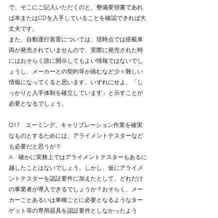
で、そこにご記入いただくのと、整備要領書であれ
ば本またはCDを入手していることを確認できれば大
丈夫です。
また、自動運行装置については、現時点では搭載車
両が発売されていませんので、実際に発売された時
にはおそらく誰に開示してもよい情報ではないでし
ょうし、メーカーとの契約等が絡むなど少々難しい
情報になってくると思います。いずれにせよ、「し
っかりと入手体制を確立しています」と示すことが
必要となるでしょう。
Q17　エーミング、キャリブレーション作業を確実
なものとするためには、アライメントテスターなど
も必要だと思うが？
A　確かに実務上ではアライメントテスターもあるに
越したことはないでしょう。しかし、仮にアライメ
ントテスターを認証要件に加えたとして、どれだけ
の事業者が導入できるでしょうか？おそらく、メー
カーごとあるいは車種ごとに必要となるようなター
ゲット等の専用器具を認証要件としなかったよう