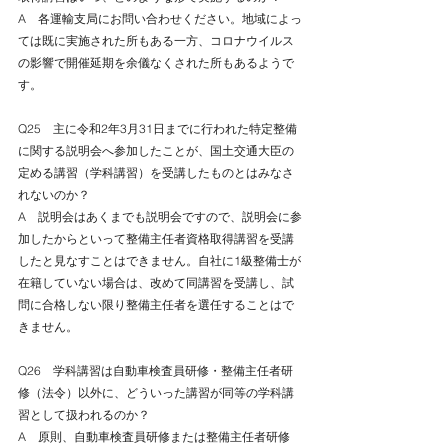
A　各運輸支局にお問い合わせください。地域によっ
ては既に実施された所もある一方、コロナウイルス
の影響で開催延期を余儀なくされた所もあるようで
す。
Q25　主に令和2年3月31日までに行われた特定整備
に関する説明会へ参加したことが、国土交通大臣の
定める講習（学科講習）を受講したものとはみなさ
れないのか？
A　説明会はあくまでも説明会ですので、説明会に参
加したからといって整備主任者資格取得講習を受講
したと見なすことはできません。自社に1級整備士が
在籍していない場合は、改めて同講習を受講し、試
問に合格しない限り整備主任者を選任することはで
きません。
Q26　学科講習は自動車検査員研修・整備主任者研
修（法令）以外に、どういった講習が同等の学科講
習として扱われるのか？
A　原則、自動車検査員研修または整備主任者研修