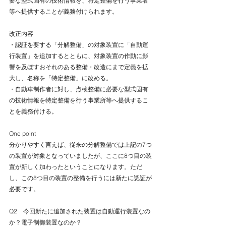
要な型式固有の技術情報を、特定整備を行う事業者
等へ提供することが義務付けられます。
改正内容
・認証を要する「分解整備」の対象装置に「自動運
行装置」を追加するとともに、対象装置の作動に影
響を及ぼすおそれのある整備・改造にまで定義を拡
大し、名称を「特定整備」に改める。
・自動車制作者に対し、点検整備に必要な型式固有
の技術情報を特定整備を行う事業所等へ提供するこ
とを義務付ける。
One point
分かりやすく言えば、従来の分解整備では上記の7つ
の装置が対象となっていましたが、ここに8つ目の装
置が新しく加わったということになります。ただ
し、この8つ目の装置の整備を行うには新たに認証が
必要です。
Q2　今回新たに追加された装置は自動運行装置なの
か？電子制御装置なのか？