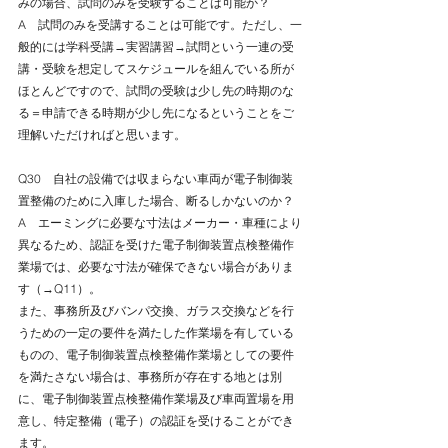
みの場合、試問のみを受験することは可能か？
A　試問のみを受講することは可能です。ただし、一
般的には学科受講→実習講習→試問という一連の受
講・受験を想定してスケジュールを組んでいる所が
ほとんどですので、試問の受験は少し先の時期のな
る＝申請できる時期が少し先になるということをご
理解いただければと思います。
Q30　自社の設備では収まらない車両が電子制御装
置整備のために入庫した場合、断るしかないのか？
A　エーミングに必要な寸法はメーカー・車種により
異なるため、認証を受けた電子制御装置点検整備作
業場では、必要な寸法が確保できない場合がありま
す（→Q11）。
また、事務所及びバンパ交換、ガラス交換などを行
うための一定の要件を満たした作業場を有している
ものの、電子制御装置点検整備作業場としての要件
を満たさない場合は、事務所が存在する地とは別
に、電子制御装置点検整備作業場及び車両置場を用
意し、特定整備（電子）の認証を受けることができ
ます。