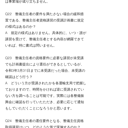
は事業場が成り立ちません。
Q22　整備主任者の要件を満たさない場合の緩和措
置である、整備主任者資格講習の受講計画書に規定
の様式はあるのか？
A　規定の様式はありません。具体的に、いつ・誰が
講習を受けて、整備主任者とする内容が網羅できて
いれば、特に書式は問いません。
Q23　整備主任者の資格要件に必要な講習が未受講
でも計画書提出により選任ができるとしているが、
令和3年3月31日までに未受講だった場合、未受講の
確認はどう行う？
A　どういう方が受講されたかを各運輸支局で把握し
ておりますので、時間をかければ逆に受講されてい
ない方を調べることは可能です。実際には各整備振
興会に確認を行っていたただき、必要に応じて通知
もしていただくことになろうかと思います。
Q24　整備主任者の選任要件となる、整備主任資格
取得講習はいつ、どのような形で実施するのか？