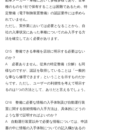
動車メーカー・車種において多種多様であり、全車
種のものを1社で保有することは困難であるため、特
定整備（電子制御装置整備）の認証要件には求めら
れていません。
ただし、実作業においては必要となることから、自
社の入庫状況にあった車種についてのみ入手する方
法を確立しておく必要があります。
Q15　整備できる車種を店頭に明示する必要はない
のか？
A 　必要ありません。従来の特定整備（分解）も同
様なのですが、認証を取得していることは「一般的
な車なら修理できます」ということを示すものだか
らです。ただし、ユーザーの利便性を考えて明示す
るのは1つの方法として、ありだと言えるでしょう。
Q16　整備に必要な情報の入手体制及び自動運行装
置に関する技術情報の入手方法は、具体的にどうの
ような形で証明すればよいのか？
A　自動運行装置以外で必要な情報については、申請
書の中に情報の入手体制についての記入欄があるの