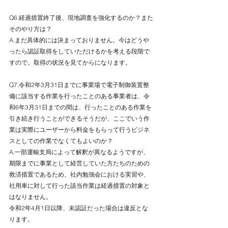
Q6.経過措置終了後、現地調査を強化するのか？また
そのやり方は？
A.まだ具体的には決まっておりません。今はどうや
ったら認証取得をしていただけるかを考える段階で
すので。取得の状況を見てからになります。
Q7.令和2年3月31日までに事業場で電子制御装置整
備に該当する作業を行ったことのある事業者は、令
和6年3月31日までの間は、行ったことのある作業を
引き続き行うことができるそうだが、ここでいう作
業は実際にユーザーから料金をもらって行うビジネ
スとしての作業でなくてもよいのか？
A.一部運輸支局によって解釈が異なるようですが、
期限までに事業として経営していた方たちのための
救済措置であるため、社内勉強会における実習や、
社用車に対して行った該当作業は経過措置の対象と
はなりません。
令和2年4月1日以降、未認証だった場合は違反とな
ります。