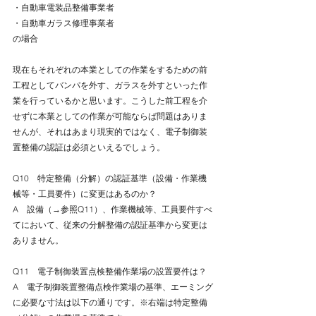
・自動車電装品整備事業者
・自動車ガラス修理事業者
の場合
現在もそれぞれの本業としての作業をするための前
工程としてバンパを外す、ガラスを外すといった作
業を行っているかと思います。こうした前工程を介
せずに本業としての作業が可能ならば問題はありま
せんが、それはあまり現実的ではなく、電子制御装
置整備の認証は必須といえるでしょう。
Q10　特定整備（分解）の認証基準（設備・作業機
械等・工員要件）に変更はあるのか？
A　設備（→参照Q11）、作業機械等、工員要件すべ
てにおいて、従来の分解整備の認証基準から変更は
ありません。
Q11　電子制御装置点検整備作業場の設置要件は？
A　電子制御装置整備点検作業場の基準、エーミング
に必要な寸法は以下の通りです。※右端は特定整備