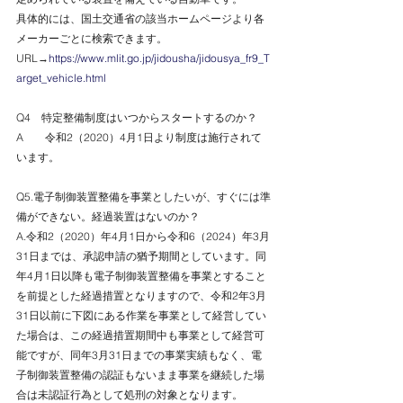
具体的には、国土交通省の該当ホームページより各
メーカーごとに検索できます。
URL→
https://www.mlit.go.jp/jidousha/jidousya_fr9_T
arget_vehicle.html
Q4　特定整備制度はいつからスタートするのか？
A　　令和2（2020）4月1日より制度は施行されて
います。
Q5.電子制御装置整備を事業としたいが、すぐには準
備ができない。経過装置はないのか？
A.令和2（2020）年4月1日から令和6（2024）年3月
31日までは、承認申請の猶予期間としています。同
年4月1日以降も電子制御装置整備を事業とすること
を前提とした経過措置となりますので、令和2年3月
31日以前に下図にある作業を事業として経営してい
た場合は、この経過措置期間中も事業として経営可
能ですが、同年3月31日までの事業実績もなく、電
子制御装置整備の認証もないまま事業を継続した場
合は未認証行為として処刑の対象となります。