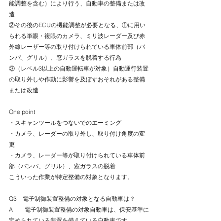
能調整を含む）により行う、自動車の整備または改
造
②その後のECUの機能調整が必要となる、①に用い
られる単眼・複眼のカメラ、ミリ波レーダー及び赤
外線レーザー等の取り付けられている車体前部（バ
ンパ、グリル）、窓ガラスを脱着する行為
③（レベル3以上の自動運転車が対象）自動運行装置
の取り外しや作動に影響を及ぼすおそれがある整備
または改造
One point
・スキャンツールをつないでのエーミング
・カメラ、レーダーの取り外し、取り付け角度の変
更
・カメラ、レーダー等が取り付けられている車体前
部（バンパ、グリル）、窓ガラスの脱着
こういった作業が特定整備の対象となります。
Q3　電子制御装置整備の対象となる自動車は？
A　　電子制御装置整備の対象自動車は、保安基準に
定められている装置を備えている自動車です。