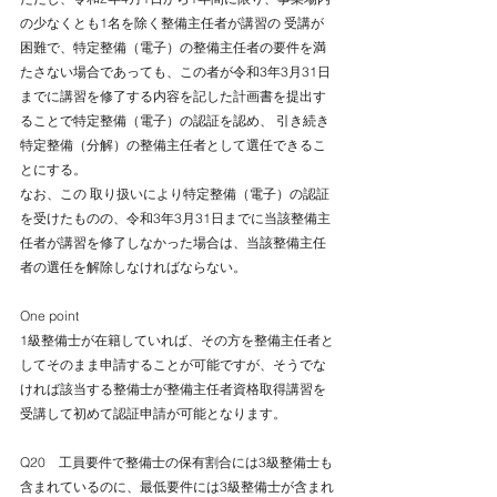
の少なくとも1名を除く整備主任者が講習の 受講が
困難で、特定整備（電子）の整備主任者の要件を満
たさない場合であっても、この者が令和3年3月31日
までに講習を修了する内容を記した計画書を提出す
ることで特定整備（電子）の認証を認め、 引き続き
特定整備（分解）の整備主任者として選任できるこ
とにする。
なお、この 取り扱いにより特定整備（電子）の認証
を受けたものの、令和3年3月31日までに当該整備主
任者が講習を修了しなかった場合は、当該整備主任
者の選任を解除しなければならない。
One point
1級整備士が在籍していれば、その方を整備主任者と
してそのまま申請することが可能ですが、そうでな
ければ該当する整備士が整備主任者資格取得講習を
受講して初めて認証申請が可能となります。
Q20　工員要件で整備士の保有割合には3級整備士も
含まれているのに、最低要件には3級整備士が含まれ