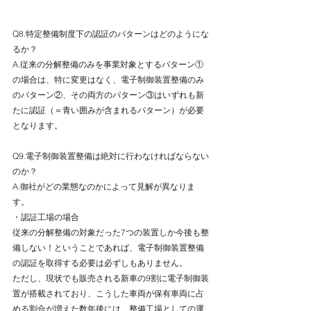
Q8.特定整備制度下の認証のパターンはどのようにな
るか？
A.従来の分解整備のみを事業対象とするパターン①
の場合は、特に変更はなく、電子制御装置整備のみ
のパターン②、その両方のパターン③はいずれも新
たに認証（＝青い囲みが含まれるパターン）が必要
となります。
Q9.電子制御装置整備は絶対に行わなければならない
のか？
A.御社がどの業態なのかによって見解が異なりま
す。
・認証工場の場合
従来の分解整備の対象だった7つの装置しか今後も整
備しない！ということであれば、電子制御装置整備
の認証を取得する必要は必ずしもありません。
ただし、現状でも販売される新車の9割に電子制御装
置が搭載されており、こうした車両が保有車両に占
める割合が増えた数年後には、整備工場としての運