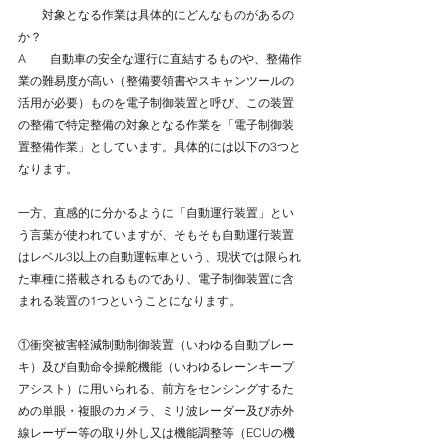
　　対象となる作業は具体的にどんなものがあるの
か？
A　　自動車の安全な運行に直結するものや、整備作
業の難易度が高い（整備要領書やスキャンツールの
活用が必要）ものを電子制御装置と呼び、この装置
の整備で特定整備の対象となる作業を「電子制御装
置整備作業」としています。具体的には以下の3つと
なります。
一方、直感的に分かるように「自動運行装置」とい
う言葉が使われていますが、そもそも自動運行装置
はレベル3以上の自動運転車という、現状では限られ
た車種に搭載されるものであり、電子制御装置に含
まれる装置の1つということになります。
①衝突被害軽減制動制御装置（いわゆる自動ブレー
キ）及び自動命令操舵機能（いわゆるレーンキープ
アシスト）に用いられる、前方をセンシングするた
めの単眼・複眼のカメラ、ミリ波レーダー及び赤外
線レーザー等の取り外し又は機能調整等（ECUの機