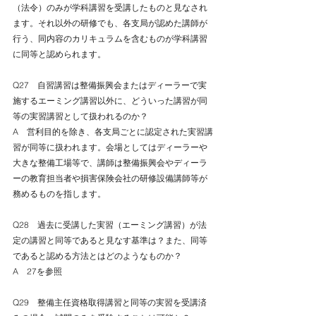
（法令）のみが学科講習を受講したものと見なされ
ます。それ以外の研修でも、各支局が認めた講師が
行う、同内容のカリキュラムを含むものが学科講習
に同等と認められます。
Q27　自習講習は整備振興会またはディーラーで実
施するエーミング講習以外に、どういった講習が同
等の実習講習として扱われるのか？
A　営利目的を除き、各支局ごとに認定された実習講
習が同等に扱われます。会場としてはディーラーや
大きな整備工場等で、講師は整備振興会やディーラ
ーの教育担当者や損害保険会社の研修設備講師等が
務めるものを指します。
Q28　過去に受講した実習（エーミング講習）が法
定の講習と同等であると見なす基準は？また、同等
であると認める方法とはどのようなものか？
A　27を参照
Q29　整備主任資格取得講習と同等の実習を受講済