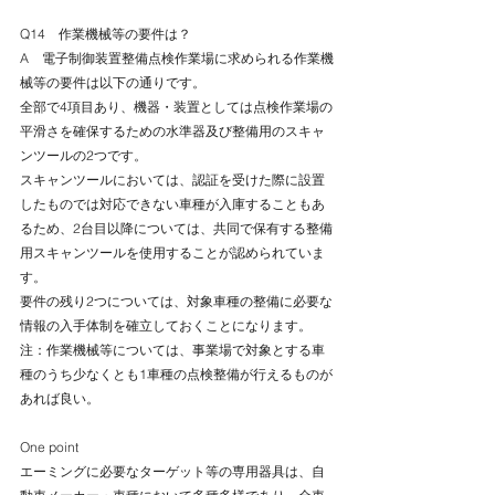
Q14　作業機械等の要件は？
A　電子制御装置整備点検作業場に求められる作業機
械等の要件は以下の通りです。
全部で4項目あり、機器・装置としては点検作業場の
平滑さを確保するための水準器及び整備用のスキャ
ンツールの2つです。
スキャンツールにおいては、認証を受けた際に設置
したものでは対応できない車種が入庫することもあ
るため、2台目以降については、共同で保有する整備
用スキャンツールを使用することが認められていま
す。
要件の残り2つについては、対象車種の整備に必要な
情報の入手体制を確立しておくことになります。
注：作業機械等については、事業場で対象とする車
種のうち少なくとも1車種の点検整備が行えるものが
あれば良い。
One point
エーミングに必要なターゲット等の専用器具は、自