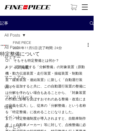
記事
All Posts
FINE PIECE
All Posts
2021年11月5日
読了時間: 24分
特定整備について
セミナー
Q1　そもそも特定整備とは何か？
メディア掲載
A　　認証を要する「分解整備」の対象装置（原動
機・動力伝達装置・走行装置・操縦装置・制動装
マニュアル
置・緩衝装置・連結装置）に新しく「自動運行装
置」を追加すると共に、この自動運行装置の整備に
WFP
は分解を伴わない場合もあることから、「対象装置
プレスリリース
の作動に影響を及ぼすおそれのある整備・改造にま
で定義を拡大」し、従来の「分解整備」という名称
情報
を「特定整備」に改めることになりました。
イベント
また、特定整備制度が導入されますと、自動車制作
者（＝自動車メーカー）等に対して、点検整備に必
サービス