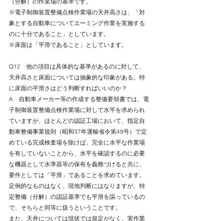
（分解）の作業場の基準です。
※電子制御装置整備点検作業場の天井高さは、「対
象とする自動車についてエーミング作業を実施する
のに十分であること」としています。
※床面は「平滑であること」としています。
Q12　他の項目は具体的な基準があるのに対して、
天井高さと床面については抽象的な印象がある。特
に床面の平滑さはどう判断すればいいのか？
A　自動車メーカー等の作成する整備要領書では、電
子制御装置整備点検作業場に対して水平を求められ
ていますが、ほとんどの認証工場において、指定自
動車整備事業規則（昭和37年運輸省令第49号）で定
めている完成検査場を除けば、完全に水平な作業場
を有していないことから、水平を確認するのに必要
な機器として水準器等の保有を義務づけると共に、
要件としては「平滑」であることを求めています。
定例的なものはなく、現地判断にはなりますが、特
定整備（分解）の認証基準でも平滑を謳っているの
で、そちらと同等に扱うということです。
また、天井については現状では規定がなく、実作業