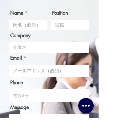
械工具展示会】
Name
Position
Company
Email
Phone
Message