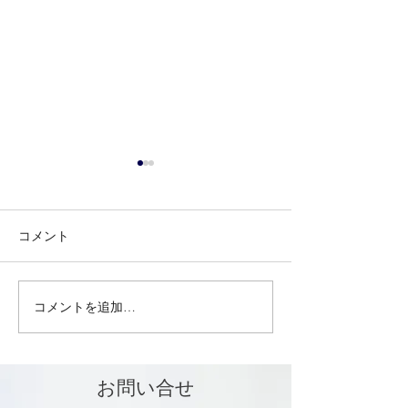
コメント
コメントを追加…
自動車整備工場 「認証工
セミナー：企業
場」と「指定工場」の違
定・幸せな事業
い
M&Aのために
きこと・補助金
お問い合せ
ナー【第22回宮