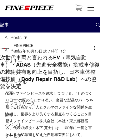
記事
All Posts
FINE PIECE
All Posts
2022年10月15日
読了時間: 1分
次世代車両と言われるEV（電気自動
セミナー
車）・ADAS（先進安全機能）搭載車修復
の技術共有と向上を目指し、日本車体整
メディア掲載
備技研（Body Repair R&D Lab）への協
マニュアル
賛を決定
WFP
名品=ファインピースを追求しつづける、”ものづく
り日本”の匠の心と寄り添い、良質な製品やパーツを
プレスリリース
届ける始点から、人とクルマのファインな関係を生
情報
み出し、世界をより良くする起点をつくることを目
指すファインピース株式会社（本社：東京都新宿
イベント
区、代表取締役：木下 寛士）は、100年に一度と言
われる大変革期を変えた自動車業界において、
サービス