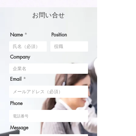
お問い合せ
Name
Position
Company
Email
Phone
Message