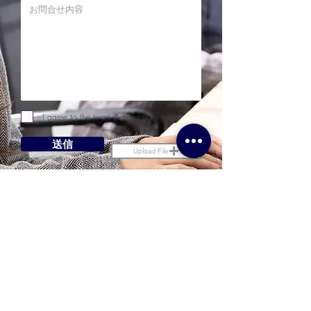
I agree to the terms & conditions
送信
Upload File
Upload supported file (Max 15MB)