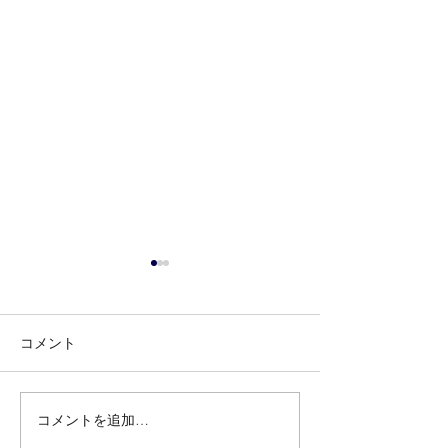
コメント
コメントを追加…
ZEN-bukyo Toolモールに
マイカーライフ
掲載
強力ホイールク