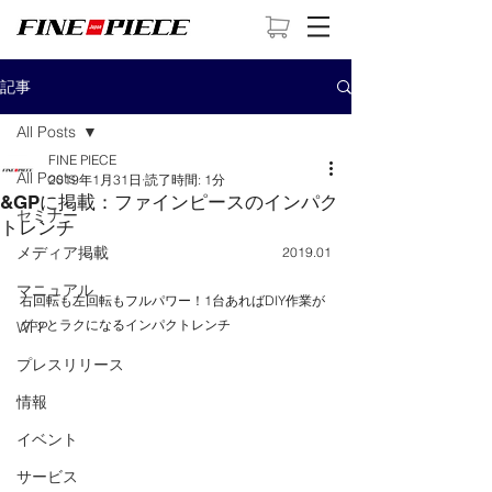
記事
All Posts
FINE PIECE
All Posts
2019年1月31日
読了時間: 1分
&GPに掲載：ファインピースのインパク
セミナー
トレンチ
メディア掲載
2019.01
マニュアル
右回転も左回転もフルパワー！1台あればDIY作業が
グッとラクになるインパクトレンチ
WFP
プレスリリース
情報
イベント
サービス