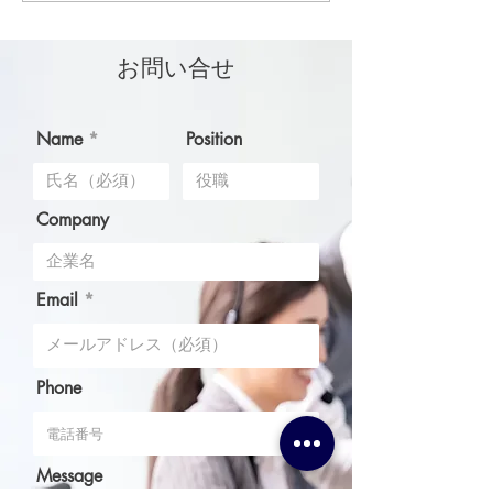
ー、タイヤ・ラ
ティングなど21
お問い合せ
販売中！ ポー
手のカーケアブ
「TENZI」が日
Name
Position
Company
Email
Phone
Message