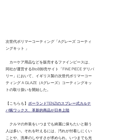
次世代ポリマーコーティング「Aグレーズ コーティ
ングキット 」
　カーケア用品などを販売するファインピースは、
同社が運営するBtoB卸売サイト「FINE PIECE デリバ
リー」において、イギリス製の次世代ポリマーコー
ティング A GLAZE（Aグレーズ）コーティングキッ
トの取り扱いを開始した。
【こちらも】
ポーランドTENZIのスプレー式カルナ
バ蝋ワックス、革新的商品が日本上陸
　クルマの外装をいつまでも綺麗に保ちたいと願う
人は多い。それを叶えるには、汚れが付着しにくい
ことや、洗車のしやすさが求められ、いつまでも光