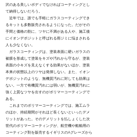
沢のある美しいボディでなければコーティングとし
て納得しないだろう。
　近年では、誰でも手軽にガラスコーティングでき
るキットも多数販売されるようになった。だがその
手間と価格の割に、ツヤに不満がある人や、施工後
にイオンデポジットと呼ばれる雨ジミに悩まされる
人も少なくない。
　ガラスコーティングは、塗装表面に硬いガラスの
被膜を形成して塗装をキズや汚れから守るが、塗装
表面の小キズを見えなくする効果がないほか、塗装
本来の状態以上のツヤは発揮しない。また、イオン
デポジットのような、無機質汚れに対しても効果は
ない。一方で有機質汚れには弱いが、無機質汚れに
強く上質なツヤを出すのがポリマーコーティングで
ある。
　これまでのポリマーコーティングでは、施工ムラ
のほか、持続期間がそれほど長くないといったデメ
リットがあった。そのデメリットを払しょくした次
世代のポリマーコーティングが、航空機や船舶用の
コーティング剤を販売するイギリスのAグレーズから