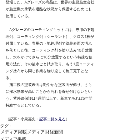
登場した。Aグレーズの商品は、世界の主要航空会社
が航空機の塗装を過酷な状況から保護するためにも
使用している。
　Aグレーズのコーティングキットには、専用の下処
理剤、コーティング剤（シーラント）、クロス1枚が
付属している。専用の下地処理剤で塗装表面の汚れ
を落とした後、コーティング剤を塗り込み10分放置
し、水をかけてさらに10分放置するという特殊な使
用方法だ。その後水ごと拭き取り、もう1度コーティ
ング塗布から同じ作業を繰り返して施工完了とな
る。
　施工後の塗装表面は艶やかな塗装面が蘇り、さら
に撥水効果が高いことから汚れを寄せ付けないとい
う。紫外線保護は4週間以上で、新車であれば5年間
持続するとしている。
（記事：小泉嘉史・
記事一覧を見る
）
タグ：
メディア掲載
メディア
財経新聞
メディア掲載