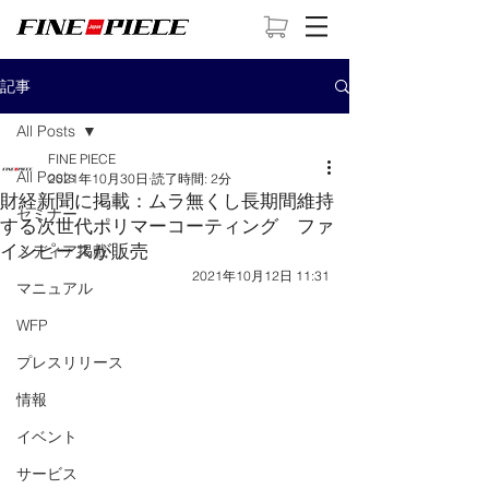
記事
All Posts
FINE PIECE
All Posts
2021年10月30日
読了時間: 2分
財経新聞に掲載：ムラ無くし長期間維持
セミナー
する次世代ポリマーコーティング ファ
インピースが販売
メディア掲載
2021年10月12日 11:31
マニュアル
WFP
プレスリリース
情報
イベント
サービス