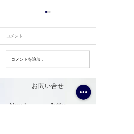
コメント
コメントを追加…
ZEN-bukyo Toolモールに
マイカーライフ
掲載
強力ホイールク
ー、タイヤ・ラ
ティングなど21
お問い合せ
販売中！ ポー
手のカーケアブ
「TENZI」が日
Name
Position
Company