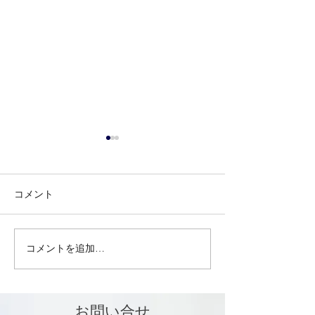
コメント
コメントを追加…
ZEN-bukyo Toolモールに
マイカーライフ
掲載
強力ホイールク
ー、タイヤ・ラ
ティングなど21
お問い合せ