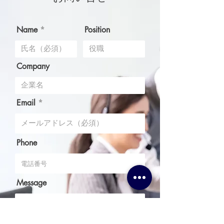
販売中！ ポー
手のカーケアブ
「TENZI」が日
Name
Position
Company
Email
Phone
Message