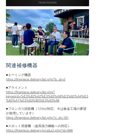
​関連補修機器
■エーミング機器
https://finepiece.delivery/list.php?b_id=5
■アライメント
https://finepiece.delivery/list.php?
keyword=%E3%82%A2%E3%83%A9%E3%82%A4%E3
%83%A1%E3%83%B3%E3%83%88
■フロンガス回収機（1234yf対応、今は板金工場の要望
が急増しています）
https://finepiece.delivery/list.php?c_id=181
■スポット溶接機 （超高張力鋼板への対応）
https://finepiece.delivery/product.php?id=998