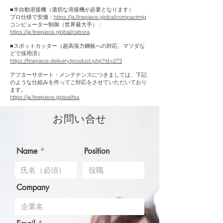
■半自動溶接機（適切な溶接機が必要となります）
プロ仕様で安価：
https://ja.finepiece.global/compactmig
コンピューター制御（世界最大手）：
https://ja.finepiece.global/cebora
■スポットカッター（超高張力鋼板への対応、マツダな
どで採用済）
https://finepiece.delivery/product.php?id=273
アフターサポート・メンテナンスにつきましては、下記
のような仕組みを作ってご対応をさせていただいており
ます。
https://ja.finepiece.global/tss
お問い合せ
Name
Position
Company