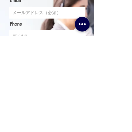
Email
Phone
Message
I agree to the terms & conditions
送信
Upload File
Upload supported file (Max 15MB)